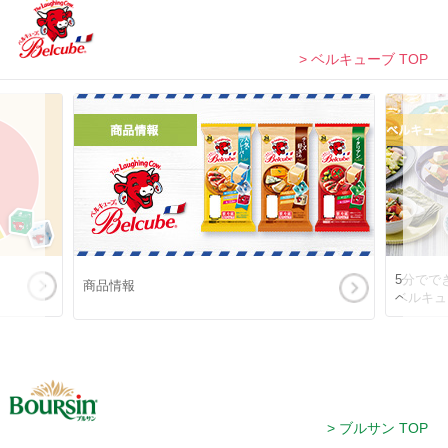
> ベルキューブ TOP
5分でで
商品情報
ベルキュ
> ブルサン TOP