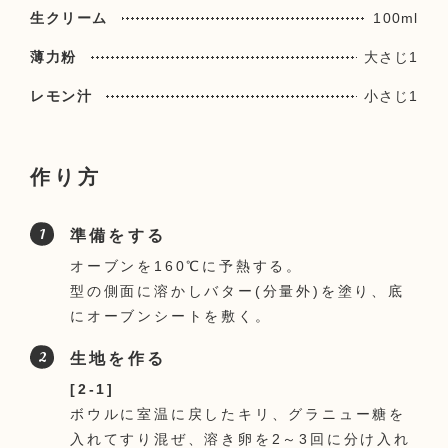
生クリーム
100ml
薄力粉
大さじ1
レモン汁
小さじ1
作り方
準備をする
オーブンを160℃に予熱する。
型の側面に溶かしバター(分量外)を塗り、底
にオーブンシートを敷く。
生地を作る
[2-1]
ボウルに室温に戻したキリ、グラニュー糖を
入れてすり混ぜ、溶き卵を2～3回に分け入れ