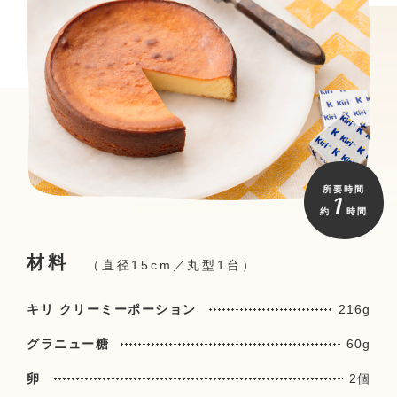
所要時間
1
約
時間
材料
（直径15cm／丸型1台）
キリ クリーミーポーション
216g
グラニュー糖
60g
卵
2個